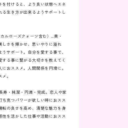
トを付けると、より良い状態へエネ
れる生き方が出来るようサポートし
スカルローズクォーツ含む）…美・
美しさを輝かせ、思いやりに溢れ
ようサポート。自分を愛する事で、
愛する事に繋がる大切さを教えてく
人におススメ。人間関係を円滑に。
スメ。
・長寿・純潔・円満・完成。恋人や家
打ち克つパワーが欲しい時におスス
機転の良さを高め、清楚な魅力を身
感性を活かした仕事や活動におスス