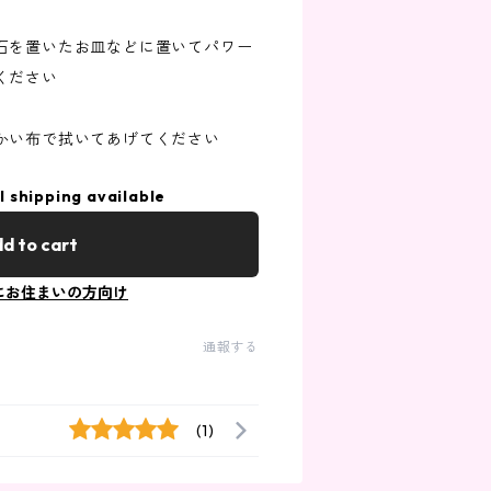
石を置いたお皿などに置いてパワー
ください
かい布で拭いてあげてください
l shipping available
d to cart
にお住まいの方向け
通報する
(1)