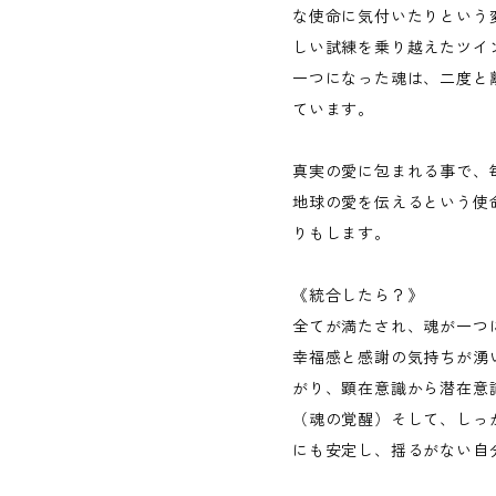
な使命に気付いたりという
しい試練を乗り越えたツイ
一つになった魂は、二度と
ています。
真実の愛に包まれる事で、
地球の愛を伝えるという使
りもします。
《統合したら？》
全てが満たされ、魂が一つ
幸福感と感謝の気持ちが湧
がり、顕在意識から潜在意
（魂の覚醒）そして、しっ
にも安定し、揺るがない自