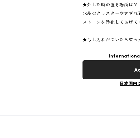
★外した時の置き場所は？
水晶のクラスターやさざれ
ストーンを浄化してあげて
★もし汚れがついたら柔ら
Internationa
Ad
日本国内