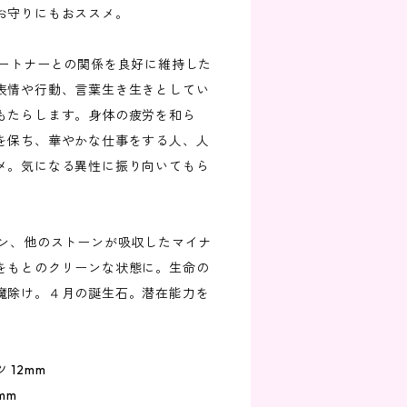
お守りにもおススメ。
パートナーとの関係を良好に維持した
表情や行動、言葉生き生きとしてい
もたらします。身体の疲労を和ら
を保ち、華やかな仕事をする人、人
メ。気になる異性に振り向いてもら
ーン、他のストーンが吸収したマイナ
をもとのクリーンな状態に。生命の
魔除け。４月の誕生石。潜在能力を
12mm
mm