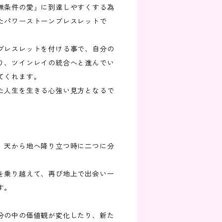
無条件の愛」に到達しやすくする為
たパワーストーンブレスレットで
ブレスレットを付ける事で、自分の
り、ツインレイの統合へと進んでい
てくれます。
た人生を生きる心強い見方となるで
、天から地へ降り立つ時に二つに分
。
を乗り越えて、再び地上で出会い一
す。
分の中の価値観が変化したり、新た