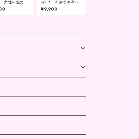
24 女性の魅力U
br183 不要なエネル
の輿運！幸せを
ギーを取り除きながら
00
¥9,900
寄せる
成功を掴む！商売繫
盛・ビジネス成功