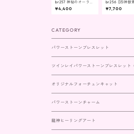
br257 神秘のオーラ、
br256【四神獣
エネルギーを引き出す
力、心のエネル
¥4,400
¥7,700
高める】
CATEGORY
パワーストーンブレスレット
四神獣パワーストーンブレスレット
ツインレイパワーストーンブレスレット
恋愛・家庭
出会いを引き寄せる
オリジナルフォーチュンキャット
仕事・商売・目標達成
サイレント期間
パワーストーンチャーム
人間関係
統合（パートナーとの絆）
龍神ヒーリングアート