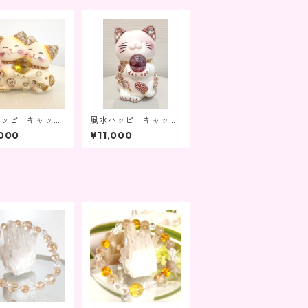
ハッピーキャット
風水ハッピーキャット
CF-3biki-Y
大ピンク(CF-L-PK2)
,000
¥11,000
数希少で限定販売