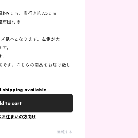
横幅約9ｃｍ、奥行き約7.5ｃｍ
座布団付き
サイズ見本となります。左側が大
ります。
す。
写真です。こちらの商品をお届け致し
l shipping available
d to cart
にお住まいの方向け
通報する