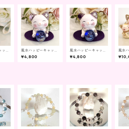
ャット
風水ハッピーキャット
風水ハッピーキャット
風水
ク（CF
エンジェルパープル(C
エンジェルパープル(C
仲良し（
¥4,800
¥4,800
¥10
F-A-Pa5 現品限り)
F-A-Pa4 現品限り）
e）