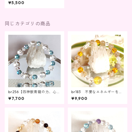
ーのバランス
¥5,500
同じカテゴリの商品
br256【四神獣青龍の力、心の
br183 不要なエネルギーを取
エネルギーを高める】
り除きながら成功を掴む！商
¥7,700
¥9,900
売繫盛・ビジネス成功