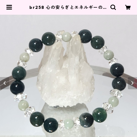
br258 心の安らぎとエネルギーのバ
ランス | kyotoange