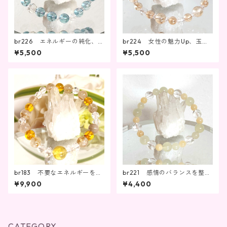
br226 エネルギーの純化、感
br224 女性の魅力Up、玉の
受性を高める、目標達成。
輿運！幸せを引き寄せる
¥5,500
¥5,500
br183 不要なエネルギーを取
br221 感情のバランスを整
り除きながら成功を掴む！商
え、信頼を得る
¥9,900
¥4,400
売繫盛・ビジネス成功
CATEGORY