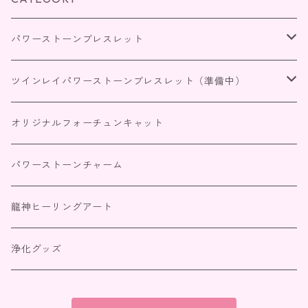
パワーストーンブレスレット
四神獣パワーストーンブレスレット
ツインレイパワーストーンブレスレット（準備中）
恋愛・家庭
出会いを引き寄せる
オリジナルフォーチュンキャット
仕事・商売・目標達成
サイレント期間
パワーストーンチャーム
人間関係
統合（パートナーとの絆）
龍神ヒーリングアート
金運・財運
浄化グッズ
全体・浄化