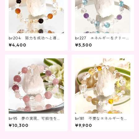
br204 努力を成功へと導
br227 エネルギーをクリーン
く 転職・就職活動・受験
に、冷静な判断力を
¥4,400
¥5,500
br95 夢の実現、可能性を引
br181 不要なエネルギーを取
き出し成功へと導く、接客力u
り除きながら成功を掴む！商
¥10,300
¥9,900
p
売繫盛・ビジネス成功