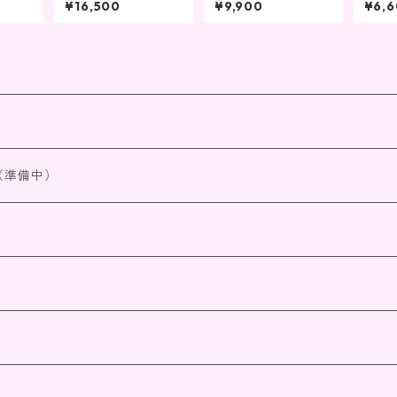
¥16,500
¥9,900
¥6,
婚・出産・夫婦円満
円滑
（準備中）