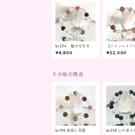
br234 魅力を引き出
【ツインレイ
す、努力を成功へ導く
統合期②】br19
¥8,800
¥22,000
その他の商品
br198 成長と克服
br258 心の安
ネルギーのバラ