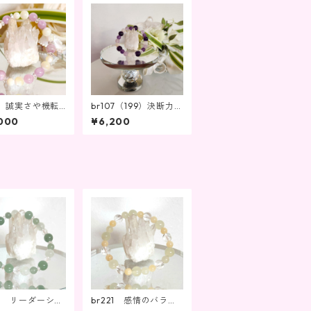
27 誠実さや機転
br107（199）決断力＆
がup⤴
判断力＆集中力up⤴・
000
¥6,200
魅力や能力を引き出
す！恋愛家庭運にもお
ススメ
20 リーダーシッ
br221 感情のバラン
発揮。人間関係を
スを整え、信頼を得る