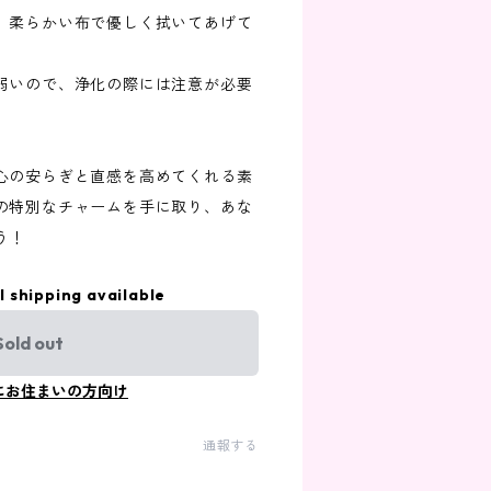
、柔らかい布で優しく拭いてあげて
弱いので、浄化の際には注意が必要
心の安らぎと直感を高めてくれる素
の特別なチャームを手に取り、あな
う！
l shipping available
Sold out
にお住まいの方向け
通報する