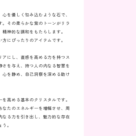
、心を優しく包み込むような石で、
す。その柔らかな紫のトーンがリラ
、精神的な調和をもたらします。
い方にぴったりのアイテムです。
リアにし、直感を高める力を持つス
静さを与え、持つ人の内なる智慧を
、心を静め、自己洞察を深める助け
ーを高める基本のクリスタルです。
あなたのエネルギーを増幅させ、周
内なる力を引き出し、魅力的な存在
ょう。