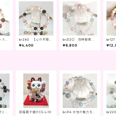
ブレス
br260 【心の平穏と
br212② 四神獣青龍
br1
7
エネルギーの調和】
水晶ピンク彫・ラベン
の良さ
¥4,400
¥8,800
¥12,
ダーアメジスト・アク
アマリン・ローズクォ
ーツ
らぎとエ
招福親子猫大CS-L-10
br214 女性の魅力を高
br2
ンス
める、願望達成、結
プを