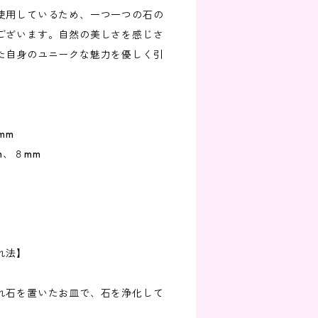
使用しているため、一つ一つの石の
ございます。自然の美しさを感じさ
た自身のユニークな魅力を優しく引
mm
m、８mm
れ法】
れ石を置いたお皿で、石を浄化して