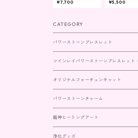
¥7,700
¥5,500
CATEGORY
パワーストーンブレスレット
四神獣パワーストーンブレスレット
ツインレイパワーストーンブレスレット
恋愛・家庭
出会いを引き寄せる
オリジナルフォーチュンキャット
仕事・商売・目標達成
サイレント期間
パワーストーンチャーム
人間関係
統合（パートナーとの絆）
龍神ヒーリングアート
金運・財運
浄化グッズ