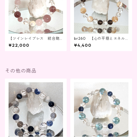
【ツインレイブレス 統合期
br260 【心の平穏とエネル
②】br197
ギーの調和】
¥22,000
¥4,400
その他の商品