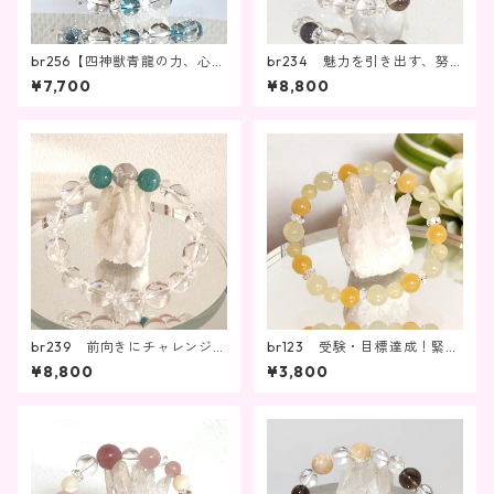
br256【四神獣青龍の力、心の
br234 魅力を引き出す、努
エネルギーを高める】
力を成功へ導く
¥7,700
¥8,800
br239 前向きにチャレンジす
br123 受験・目標達成！緊張
るパワー、可能性を引き出す
を解きほぐし、実力を発揮す
¥8,800
¥3,800
る