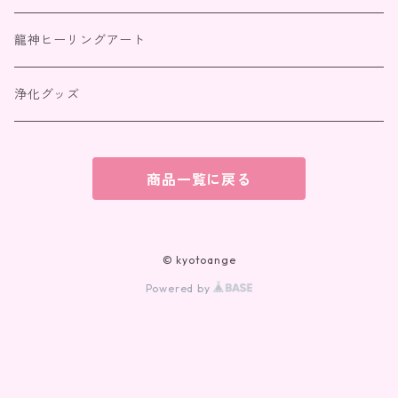
人間関係
統合（パートナーとの絆）
龍神ヒーリングアート
金運・財運
浄化グッズ
全体・浄化
商品一覧に戻る
【満月の祈り】特別パワーストーンブレスレット
© kyotoange
Powered by