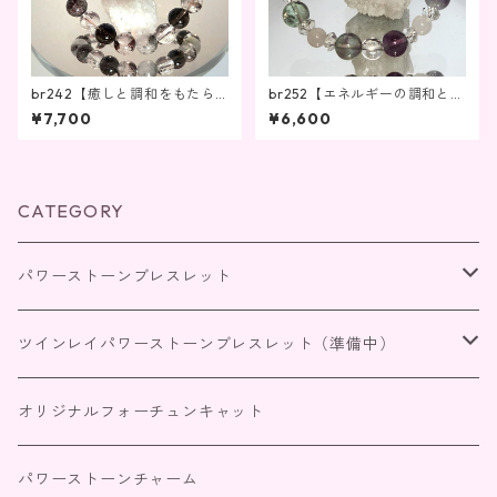
br242【癒しと調和をもたら
br252【エネルギーの調和と心
す】
の安らぎ】
¥7,700
¥6,600
CATEGORY
パワーストーンブレスレット
四神獣パワーストーンブレスレット
ツインレイパワーストーンブレスレット（準備中）
恋愛・家庭
出会いを引き寄せる
オリジナルフォーチュンキャット
仕事・商売・目標達成
サイレント期間
パワーストーンチャーム