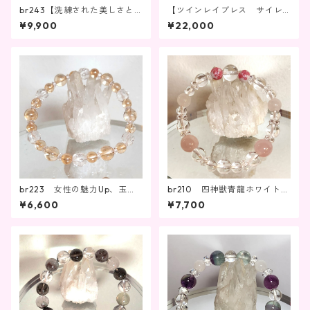
br243【洗練された美しさと
【ツインレイブレス サイレ
エネルギーを纏う】
ント期間②】br195
¥9,900
¥22,000
br223 女性の魅力Up、玉の
br210 四神獣青龍ホワイトオ
輿運！幸せを引き寄せる
ニキス・ローズクォーツ・水
¥6,600
¥7,700
晶