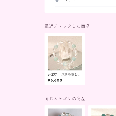
レビュー
最近チェックした商品
br237 成功を掴む、
クリエイティブな活動
¥6,600
に
同じカテゴリの商品