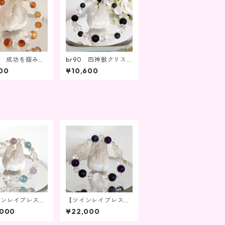
36 成功を掴み幸
br90 四神獣クリス
引き寄せる
タル富と繁栄
00
¥10,600
インレイブレス
【ツインレイブレス
ント期間①】br
出会いの引き寄せ②】
,000
¥22,000
br193