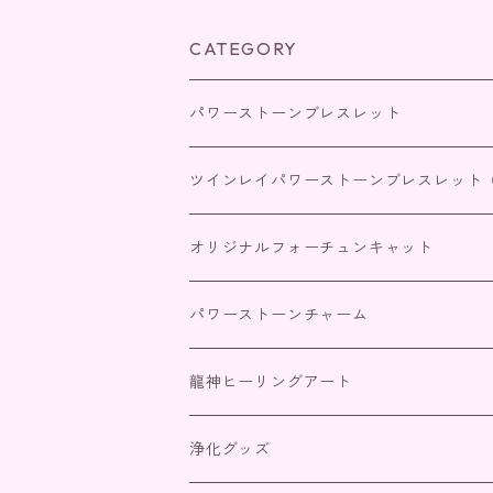
CATEGORY
パワーストーンブレスレット
四神獣パワーストーンブレスレット
ツインレイパワーストーンブレスレット
恋愛・家庭
出会いを引き寄せる
オリジナルフォーチュンキャット
仕事・商売・目標達成
サイレント期間
パワーストーンチャーム
人間関係
統合（パートナーとの絆）
龍神ヒーリングアート
金運・財運
浄化グッズ