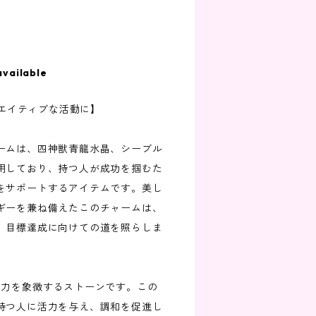
available
リエイティブな活動に】
ームは、四神獣青龍水晶、シーブル
用しており、持つ人が成功を掴むた
をサポートするアイテムです。美し
ギーを兼ね備えたこのチャームは、
、目標達成に向けての道を照らしま
の力を象徴するストーンです。この
持つ人に活力を与え、調和を促進し