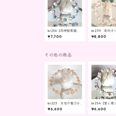
br256【四神獣青龍の
br239 前向き
力、心のエネルギーを
レンジするパワ
¥7,700
¥8,800
高める】
能性を引き出す
その他の商品
br223 女性の魅力U
br254【愛と癒
p、玉の輿運！幸せを
ワー、心を満た
¥6,600
¥6,600
引き寄せる
テム】