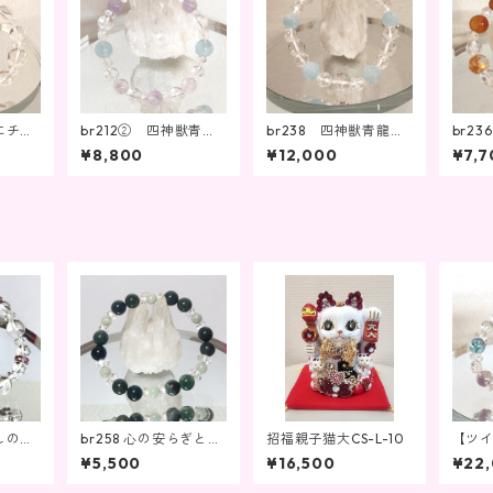
にチャ
br212② 四神獣青龍
br238 四神獣青龍水
br2
ー、可
水晶ピンク彫・ラベン
晶で運気を高め、アク
運を
¥8,800
¥12,000
¥7,7
ダーアメジスト・アク
アマリンで心を癒す
アマリン・ローズクォ
ーツ
しのパ
br258 心の安らぎとエ
招福親子猫大CS-L-10
【ツ
すアイ
ネルギーのバランス
サイレ
¥5,500
¥16,500
¥22
194