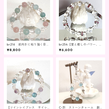
br216 前向きに粘り強く目標
br254【愛と癒しのパワー、心
へ向かいたい時・エネルギー
を満たすアイテム】
¥8,800
¥6,600
の強化
【ツインレイブレス サイレ
C-31 ストーンチャーム 創