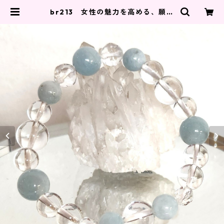
br213 女性の魅力を高める、願望
達成、結婚・出産・夫婦円満 | kyot
oange