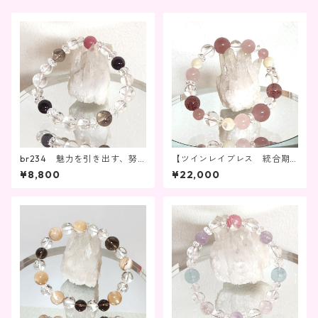
br234 魅力を引き出す、努
【ツインレイブレス 統合期
力を成功へ導く
②】br197
¥8,800
¥22,000