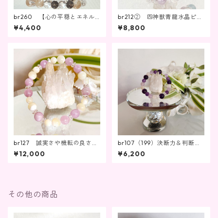
br260 【心の平穏とエネル
br212② 四神獣青龍水晶ピン
ギーの調和】
ク彫・ラベンダーアメジス
¥4,400
¥8,800
ト・アクアマリン・ローズク
ォーツ
br127 誠実さや機転の良さが
br107（199）決断力＆判断力
up⤴
＆集中力up⤴・魅力や能力を引
¥12,000
¥6,200
き出す！恋愛家庭運にもおス
スメ
その他の商品