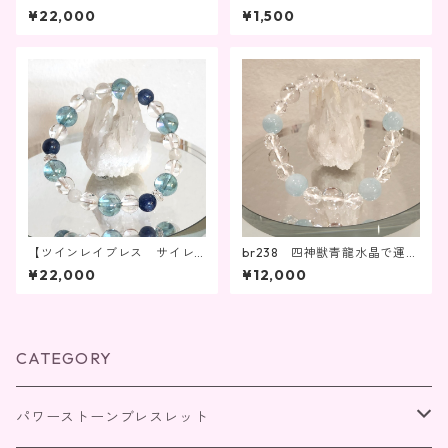
ント期間①】br194
作ひらめき・自己表現力
¥22,000
¥1,500
【ツインレイブレス サイレ
br238 四神獣青龍水晶で運気
ント期間②】br195
を高め、アクアマリンで心を
¥22,000
¥12,000
癒す
CATEGORY
パワーストーンブレスレット