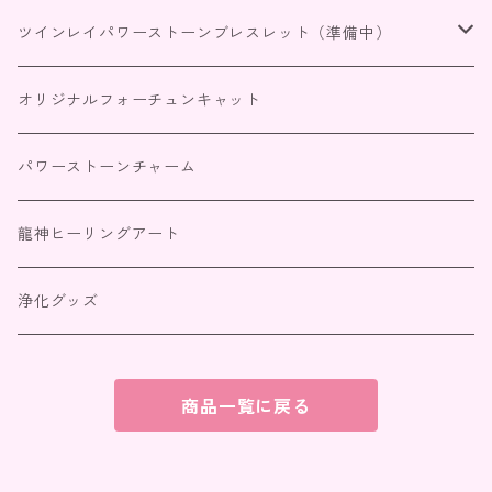
四神獣パワーストーンブレスレット
ツインレイパワーストーンブレスレット（準備中）
恋愛・家庭
出会いを引き寄せる
オリジナルフォーチュンキャット
仕事・商売・目標達成
サイレント期間
パワーストーンチャーム
人間関係
統合（パートナーとの絆）
龍神ヒーリングアート
金運・財運
浄化グッズ
全体・浄化
商品一覧に戻る
【満月の祈り】特別パワーストーンブレスレット