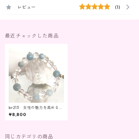
レビュー
(1)
最近チェックした商品
br213 女性の魅力を高める、
願望達成、結婚・出産・夫婦
¥8,800
円満
同じカテゴリの商品